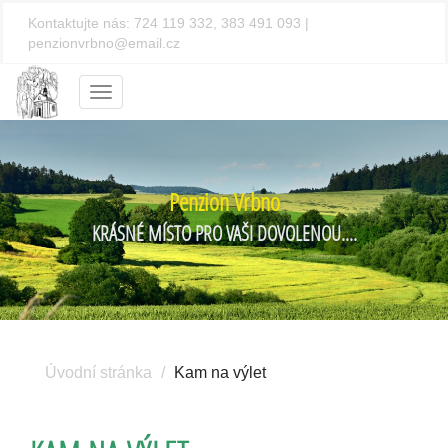
Kontaktujte nás:
724 119 332, 383 491 093
|
penzionvrbno@email.cz
Menu
Penzion Vrbno
KRÁSNÉ MÍSTO PRO VAŠI DOVOLENOU....
Úvodní stránka
Kam na výlet