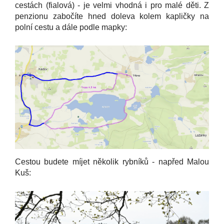
cestách (fialová) - je velmi vhodná i pro malé děti. Z
penzionu zabočíte hned doleva kolem kapličky na
polní cestu a dále podle mapky:
Cestou budete míjet několik rybníků - napřed Malou
Kuš: