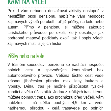
KAM NA VÝLET
Pokud vám nebudou dostačovat aktivity dostupné v
nejbližším okolí penzionu, nabízíme vám nespočet
zajímavých výletů po okolí - ať již pěšky, na kole nebo
autem. Přímo v penzionu si můžete zakoupit
turistického průvodce po okolí, který obsahuje jak
podrobné mapové podklady okolí, tak i popis všech
zajímavých míst i s jejich historií.
Pěšky nebo na kole
V těsném sousedství penzionu se nachází nespočet
polních cest a zpevněných komunikací bez
automobilového provozu. Většina těchto cest vede
krásnou jihočeskou přírodou mezi lesy, loukami a
rybníky. Délku tras je možné přizpůsobit fyzické
kondici a věku účastníků. Jednu z krátkých tras, kterou
můžete pojmout třeba jako procházku před večeří, vám
nabízíme - má délku pouhých 4,5 km a vede
nádhernou přírodou - celá trasavede po polních