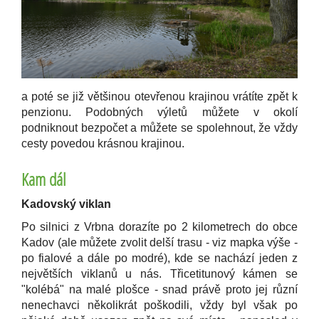
a poté se již většinou otevřenou krajinou vrátíte zpět k
penzionu. Podobných výletů můžete v okolí
podniknout bezpočet a můžete se spolehnout, že vždy
cesty povedou krásnou krajinou.
Kam dál
Kadovský viklan
Po silnici z Vrbna dorazíte po 2 kilometrech do obce
Kadov (ale můžete zvolit delší trasu - viz mapka výše -
po fialové a dále po modré), kde se nachází jeden z
největších viklanů u nás. Třicetitunový kámen se
"kolébá" na malé plošce - snad právě proto jej různí
nenechavci několikrát poškodili, vždy byl však po