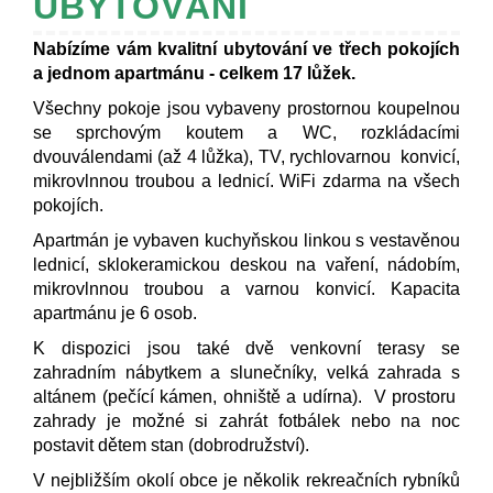
UBYTOVÁNÍ
Nabízíme vám kvalitní ubytování ve třech pokojích
a jednom apartmánu - celkem 17 lůžek.
Všechny pokoje jsou vybaveny prostornou koupelnou
se sprchovým koutem a WC, rozkládacími
dvouválendami (až 4 lůžka), TV, rychlovarnou konvicí,
mikrovlnnou troubou a lednicí. WiFi zdarma na všech
pokojích.
Apartmán je vybaven kuchyňskou linkou s vestavěnou
lednicí, sklokeramickou deskou na vaření, nádobím,
mikrovlnnou troubou a varnou konvicí. Kapacita
apartmánu je 6 osob.
K dispozici jsou také dvě venkovní terasy se
zahradním nábytkem a slunečníky, velká zahrada s
altánem (pečící kámen, ohniště a udírna). V prostoru
zahrady je možné si zahrát fotbálek nebo na noc
postavit dětem stan (dobrodružství).
V nejbližším okolí obce je několik rekreačních rybníků