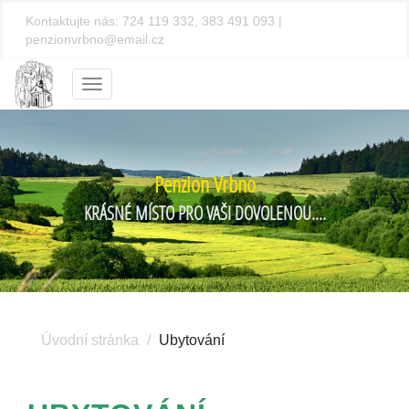
Kontaktujte nás:
724 119 332, 383 491 093
|
penzionvrbno@email.cz
Menu
Penzion Vrbno
KRÁSNÉ MÍSTO PRO VAŠI DOVOLENOU....
Úvodní stránka
Ubytování