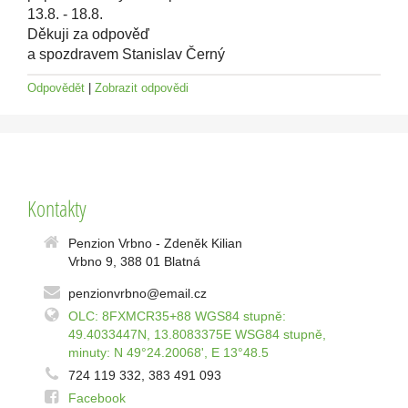
13.8. - 18.8.
Děkuji za odpověď
a spozdravem Stanislav Černý
Odpovědět
|
Zobrazit odpovědi
Kontakty
Penzion Vrbno - Zdeněk Kilian
Vrbno 9, 388 01 Blatná
penzionvrbno@email.cz
OLC: 8FXMCR35+88 WGS84 stupně:
49.4033447N, 13.8083375E WSG84 stupně,
minuty: N 49°24.20068', E 13°48.5
724 119 332, 383 491 093
Facebook