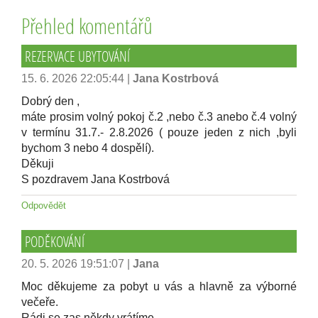
Přehled komentářů
REZERVACE UBYTOVÁNÍ
15. 6. 2026 22:05:44
|
Jana Kostrbová
Dobrý den ,
máte prosim volný pokoj č.2 ,nebo č.3 anebo č.4 volný
v termínu 31.7.- 2.8.2026 ( pouze jeden z nich ,byli
bychom 3 nebo 4 dospělí).
Děkuji
S pozdravem Jana Kostrbová
Odpovědět
PODĚKOVÁNÍ
20. 5. 2026 19:51:07
|
Jana
Moc děkujeme za pobyt u vás a hlavně za výborné
večeře.
Rádi se zas někdy vrátíme.