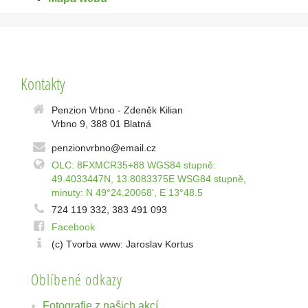
Kontakty
Penzion Vrbno - Zdeněk Kilian
Vrbno 9, 388 01 Blatná
penzionvrbno@email.cz
OLC: 8FXMCR35+88 WGS84 stupně:
49.4033447N, 13.8083375E WSG84 stupně,
minuty: N 49°24.20068', E 13°48.5
724 119 332, 383 491 093
Facebook
(c) Tvorba www: Jaroslav Kortus
Oblíbené odkazy
Fotografie z našich akcí