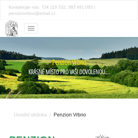
Kontaktujte nás:
724 119 332, 383 491 093
|
penzionvrbno@email.cz
Menu
Penzion Vrbno
KRÁSNÉ MÍSTO PRO VAŠI DOVOLENOU....
Úvodní stránka
Penzion Vrbno