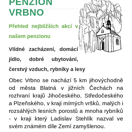
PENZION
VRBNO
Přehled nejbližších akcí v
našem penzionu
Vlídné zacházení, domácí
jídlo, dobré ubytování,
čerstvý vzduch, rybníky a lesy
Obec Vrbno se nachází 5 km jihovýchodně
od města Blatná v jižních Čechách na
rozhraní krajů Jihočeského, Středočeského
a Plzeňského, v kraji mírných vršků, malých i
rozsáhlých lesních porostů a mnoha rybníků
- v kraji který Ladislav Stehlík nazval ve
svém známém díle Zemí zamyšlenou.