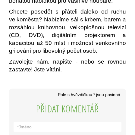
bohatou nabídkou pro vášnivé houbaře.
Chcete posedět s přáteli daleko od ruchu
velkoměsta? Nabízíme sál s krbem, barem a
rozsáhlou knihovnou, velkoplošnou televizí
(CD, DVD), digitálním projektorem a
kapacitou až 50 míst i možnost venkovního
grilování pro libovolný počet osob.
Zavolejte nám, napište - nebo se rovnou
zastavte! Jste vítáni.
Pole s hvězdičkou * jsou povinná.
PŘIDAT KOMENTÁŘ